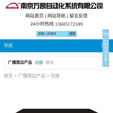
|
|
网站首页
网站导航
留言反馈
24小时热线
13605172189
关闭
导航
T
o
g
广播周边产品
功放
音柱
g
l
首页
>
广播周边产品
>
功放
e
n
a
v
i
g