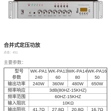
a
t
i
o
n
合并式定压功放
点击：
451
主要参数：
型号
WK-PA1
WK-PA13
WK-PA14
WK-PA16
参数
240
60
80
50
输出功率
240W
360W
480W
650W
频率响应
3dB(80HZ-15KHZ)
频率范围
60HZ-15KHZ
输入阻抗
10KΩ
输出阻抗
41.7Ω
27.8Ω
20.8Ω
16.7Ω