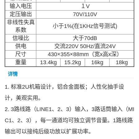
输入电压
１V
定压输出
70V/110V
非线性失真
小于1%(在1KHz信号测试)
系数
信噪比
大于70dB
供电
交流220V 50Hz/直流24V
尺寸
430×355×88mm（宽x高x深）
重量
13.4kg
15.2kg
16kg
18kg
详情
1.
标准2U机箱设计，铝合金面板；人性化抽手设
计，美观实用。
2. 3路线路（LINE1、2、3）输入，3路话筒输入（MI
C1、2、3），每一通道均可独立调节音量。1路线路
输出可以接纯后级功放以扩展功率。